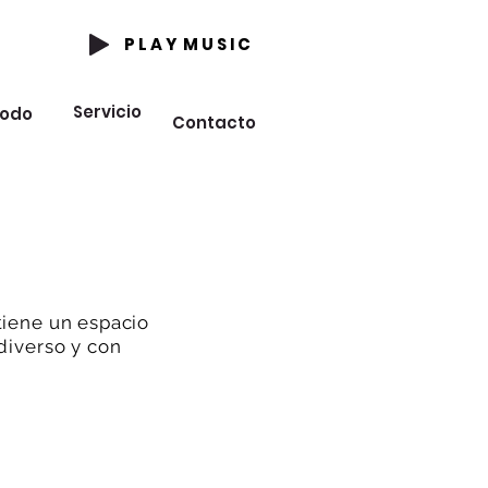
P L A Y M U S I C
Servicio
odo
Contacto
tiene un espacio
diverso y con