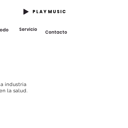
P L A Y M U S I C
Servicio
odo
Contacto
la industria
en la salud.